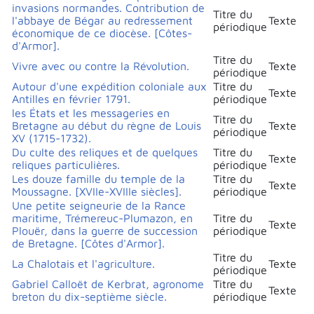
invasions normandes. Contribution de
Titre du
l'abbaye de Bégar au redressement
Texte
périodique
économique de ce diocèse. [Côtes-
d'Armor].
Titre du
Vivre avec ou contre la Révolution.
Texte
périodique
Autour d'une expédition coloniale aux
Titre du
Texte
Antilles en février 1791.
périodique
les États et les messageries en
Titre du
Bretagne au début du règne de Louis
Texte
périodique
XV (1715-1732).
Du culte des reliques et de quelques
Titre du
Texte
reliques particulières.
périodique
Les douze famille du temple de la
Titre du
Texte
Moussagne. [XVIIe-XVIIIe siècles].
périodique
Une petite seigneurie de la Rance
maritime, Trémereuc-Plumazon, en
Titre du
Texte
Plouër, dans la guerre de succession
périodique
de Bretagne. [Côtes d'Armor].
Titre du
La Chalotais et l'agriculture.
Texte
périodique
Gabriel Calloët de Kerbrat, agronome
Titre du
Texte
breton du dix-septième siècle.
périodique