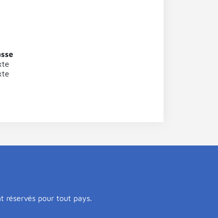
asse
xte
xte
nt réservés pour tout pays.