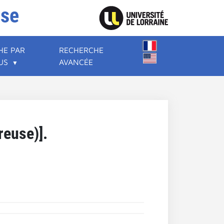
ise
HE PAR
RECHERCHE
US
AVANCÉE
euse)].