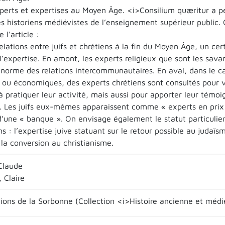
xperts et expertises au Moyen Âge. <i>Consilium quæritur a pe
s historiens médiévistes de l’enseignement supérieur public. O
l'article :
elations entre juifs et chrétiens à la fin du Moyen Âge, un ce
l’expertise. En amont, les experts religieux que sont les savan
a norme des relations intercommunautaires. En aval, dans le c
s ou économiques, des experts chrétiens sont consultés pour vé
 à pratiquer leur activité, mais aussi pour apporter leur témo
es. Les juifs eux-mêmes apparaissent comme « experts en prix 
d’une « banque ». On envisage également le statut particulier
s : l’expertise juive statuant sur le retour possible au judaïs
la conversion au christianisme.
Claude
Claire
tions de la Sorbonne (Collection <i>Histoire ancienne et médi