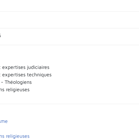
5
 expertises judiciaires
t expertises techniques
 - Théologiens
s religieuses
isme
s religieuses