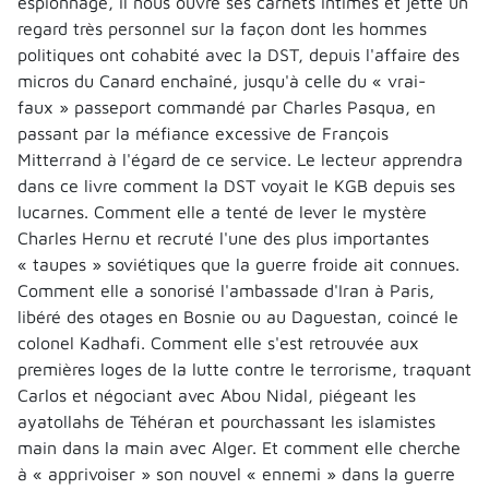
espionnage, il nous ouvre ses carnets intimes et jette un
regard très personnel sur la façon dont les hommes
politiques ont cohabité avec la DST, depuis l'affaire des
micros du Canard enchaîné, jusqu'à celle du « vrai-
faux » passeport commandé par Charles Pasqua, en
passant par la méfiance excessive de François
Mitterrand à l'égard de ce service. Le lecteur apprendra
dans ce livre comment la DST voyait le KGB depuis ses
lucarnes. Comment elle a tenté de lever le mystère
Charles Hernu et recruté l'une des plus importantes
« taupes » soviétiques que la guerre froide ait connues.
Comment elle a sonorisé l'ambassade d'Iran à Paris,
libéré des otages en Bosnie ou au Daguestan, coincé le
colonel Kadhafi. Comment elle s'est retrouvée aux
premières loges de la lutte contre le terrorisme, traquant
Carlos et négociant avec Abou Nidal, piégeant les
ayatollahs de Téhéran et pourchassant les islamistes
main dans la main avec Alger. Et comment elle cherche
à « apprivoiser » son nouvel « ennemi » dans la guerre