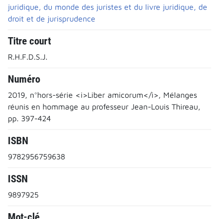
juridique, du monde des juristes et du livre juridique, de
droit et de jurisprudence
Titre court
R.H.F.D.S.J.
Numéro
2019, n°hors-série <i>Liber amicorum</i>, Mélanges
réunis en hommage au professeur Jean-Louis Thireau,
pp. 397-424
ISBN
9782956759638
ISSN
9897925
Mot-clé