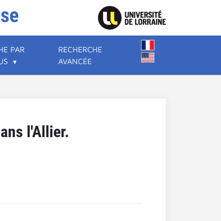
ise
HE PAR
RECHERCHE
US
AVANCÉE
ns l'Allier.