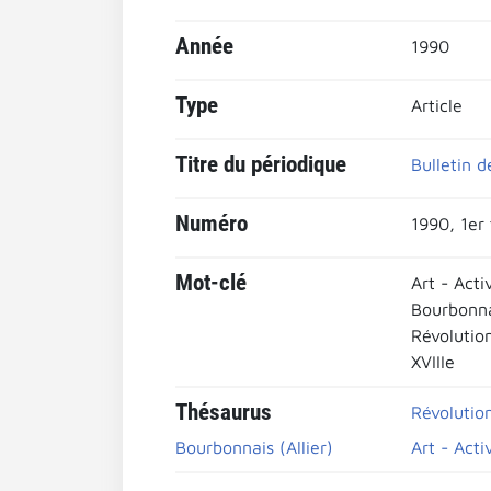
Année
1990
Type
Article
Titre du périodique
Bulletin d
Numéro
1990, 1er 
Mot-clé
Art - Acti
Bourbonn
Révolutio
XVIIIe
Thésaurus
Révolutio
Bourbonnais (Allier)
Art - Acti