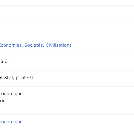
conomies, Sociétés, Civilisations
S.C.
 XLIII, p. 55-71
économique
rie
économique