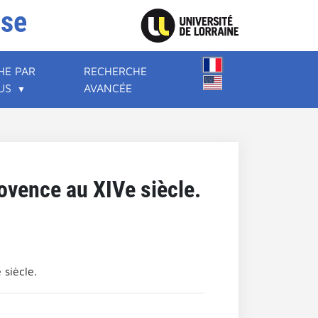
ise
HE PAR
RECHERCHE
US
AVANCÉE
rovence au XIVe siècle.
 siècle.