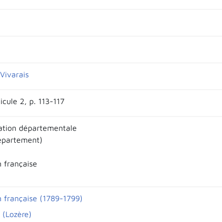
Vivarais
icule 2, p. 113-117
ation départementale
épartement)
n française
n française (1789-1799)
(Lozère)