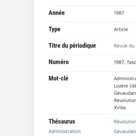
Année
1987
Type
Article
Titre du périodique
Revue du 
Numéro
1987, fasc
Mot-clé
Administr
Lozère (d
Gévaudan
Révolutio
XVIIIe
Thésaurus
Révolutio
Administration
Gévaudan 