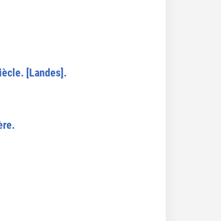
iècle. [Landes].
ère.