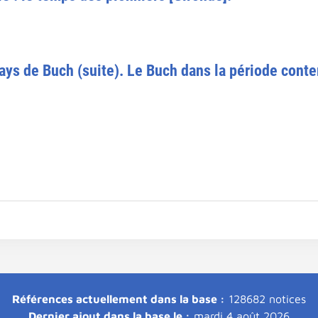
ays de Buch (suite). Le Buch dans la période cont
Références actuellement dans la base :
128682 notices
Dernier ajout dans la base le :
mardi 4 août 2026