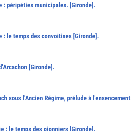
e : péripéties municipales. [Gironde].
e : le temps des convoitises [Gironde].
'Arcachon [Gironde].
uch sous l'Ancien Régime, prélude à l'ensencement
ie : le temps des pionniers [Gironde].