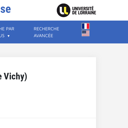
ise
HE PAR
RECHERCHE
US
AVANCÉE
e Vichy)