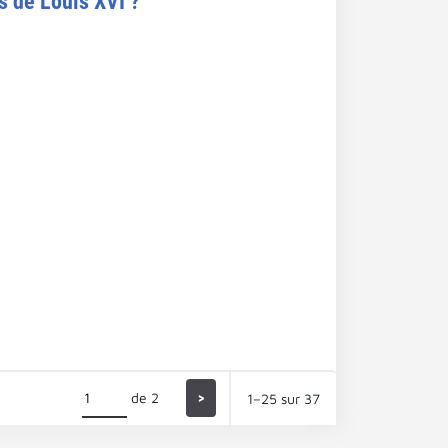
s de Louis XVI ?
de 2
>
1–25 sur 37