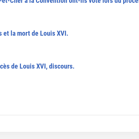
t-Cher à la Convention ont-ils voté lors du procè
et la mort de Louis XVI.
ocès de Louis XVI, discours.