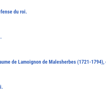
éfense du roi.
.
laume de Lamoignon de Malesherbes (1721-1794), d
i.