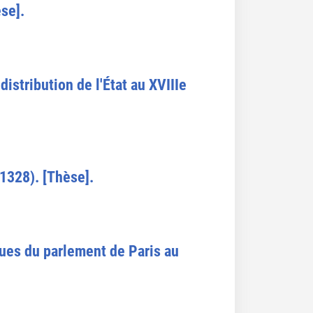
èse].
istribution de l'État au XVIIIe
328). [Thèse].
ques du parlement de Paris au