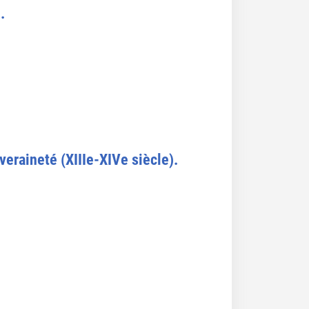
.
eraineté (XIIIe-XIVe siècle).