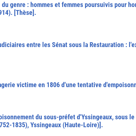
s du genre : hommes et femmes poursuivis pour hom
14). [Thèse].
udiciaires entre les Sénat sous la Restauration : l'
gerie victime en 1806 d'une tentative d'empoison
mpoisonnement du sous-préfet d'Yssingeaux, sous l
1752-1835), Yssingeaux (Haute-Loire)].