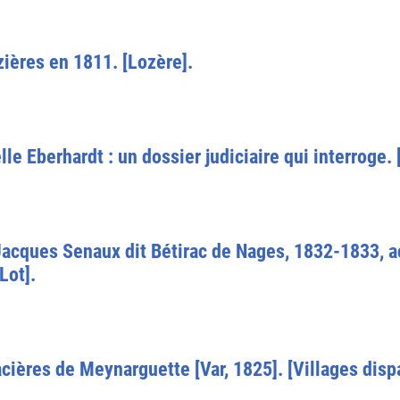
zières en 1811. [Lozère].
lle Eberhardt : un dossier judiciaire qui interroge.
Jacques Senaux dit Bétirac de Nages, 1832-1833, a
Lot].
acières de Meynarguette [Var, 1825]. [Villages dis