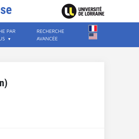
ise
HE PAR
RECHERCHE
US
AVANCÉE
n)