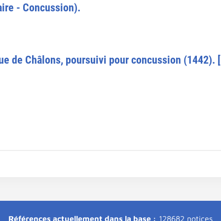
ire - Concussion).
vêque de Châlons, poursuivi pour concussion (1442)
Références actuellement dans la base :
128682 notices