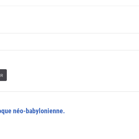
ER
poque néo-babylonienne.