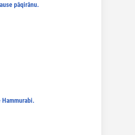
lause pâqirânu.
de Hammurabi.