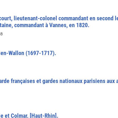
court, lieutenant-colonel commandant en second l
ntaine, commandant à Vannes, en 1820.
68
ien-Wallon (1697-1717).
arde françaises et gardes nationaux parisiens aux
e et Colmar. [Haut-Rhin].