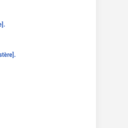
e].
stère].