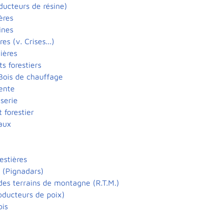
ducteurs de résine)
ères
ines
res (v. Crises...)
ières
 forestiers
 Bois de chauffage
ente
serie
forestier
aux
estières
s (Pignadars)
des terrains de montagne (R.T.M.)
roducteurs de poix)
ois