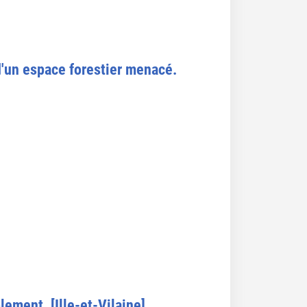
 d'un espace forestier menacé.
ement. [Ille-et-Vilaine].