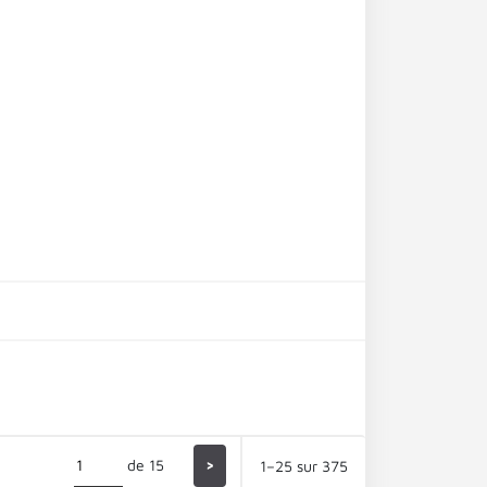
de 15
>
1–25 sur 375