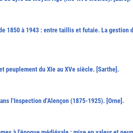
e 1850 à 1943 : entre taillis et futaie. La gestion
et peuplement du XIe au XVe siècle. [Sarthe].
dans l'Inspection d'Alençon (1875-1925). [Orne].
mes à l'époque médiévale : mise en valeur et peupl