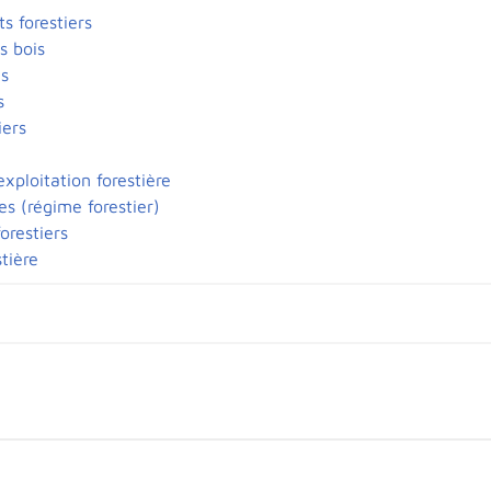
 forestiers
s bois
is
s
iers
exploitation forestière
es (régime forestier)
forestiers
stière