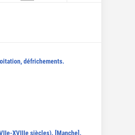
loitation, défrichements.
VIIe-XVIIIe siècles). [Manche].