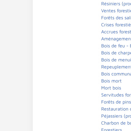
Résiniers (pro
Ventes foresti
Forêts des sal
Crises forestiè
Accrues forest
Aménagements
Bois de feu -
Bois de charp
Bois de menui
Repeuplement 
Bois commun
Bois mort
Mort bois
Servitudes for
Forêts de pin
Restauration 
Péjassiers (p
Charbon de b
Forestiers