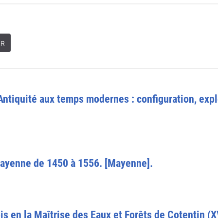
ER
l'Antiquité aux temps modernes : configuration, exp
 Mayenne de 1450 à 1556. [Mayenne].
is en la Maîtrise des Eaux et Forêts de Cotentin (X