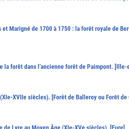
 et Marigné de 1700 à 1750 : la forêt royale de Ber
e la forêt dans l’ancienne forêt de Paimpont. [Ille-
 (XIe-XVIIe siècles). [Forêt de Balleroy ou Forêt d
aye de Lyre au Moyen Âge (XIe-XVe siècles). [Eure].