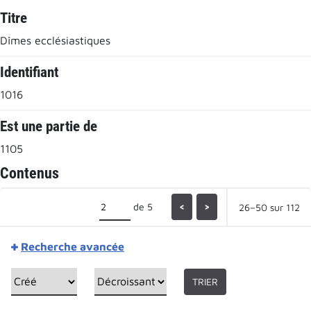
Titre
Dîmes ecclésiastiques
Identifiant
1016
Est une partie de
1105
Contenus
de 5
<
>
26–50 sur 112
Recherche avancée
TRIER