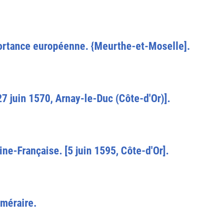
portance européenne. {Meurthe-et-Moselle].
27 juin 1570, Arnay-le-Duc (Côte-d'Or)].
aine-Française. [5 juin 1595, Côte-d'Or].
éméraire.