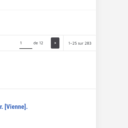
de 12
>
1–25 sur 283
r. [Vienne].