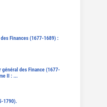
 des Finances (1677-1689) :
r général des Finance (1677-
 II : ...
5-1790).