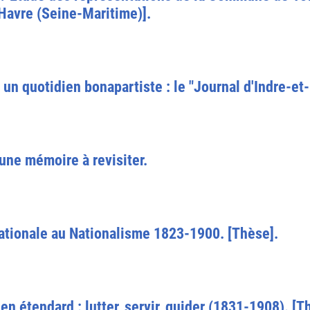
 Havre (Seine-Maritime)].
n quotidien bonapartiste : le "Journal d'Indre-et
ne mémoire à revisiter.
nationale au Nationalisme 1823-1900. [Thèse].
n étendard : lutter, servir, guider (1831-1908). [T