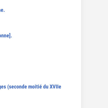
ne.
onne].
nges (seconde moitié du XVIIe