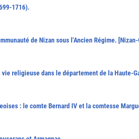
699-1716).
a communauté de Nizan sous l'Ancien Régime. [Nizan
t vie religieuse dans le département de la Haute-G
oises : le comte Bernard IV et la comtesse Margue
ouserans et Armagnac