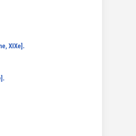
e, XIXe].
].