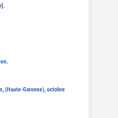
].
éen.
n, (Haute-Garonne), octobre