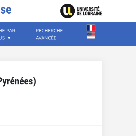
ise
HE PAR
RECHERCHE
US
AVANCÉE
Pyrénées)