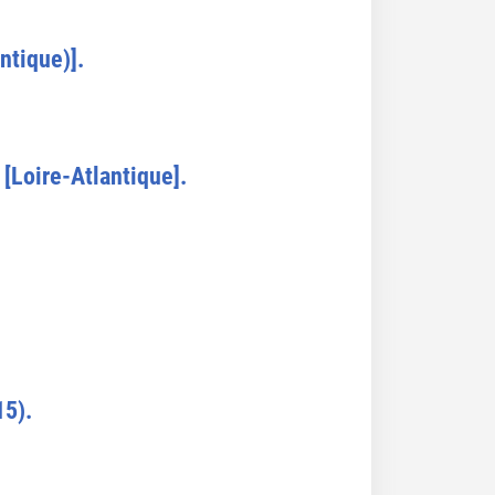
ntique)].
[Loire-Atlantique].
15).