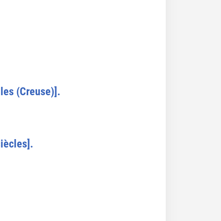
les (Creuse)].
iècles].