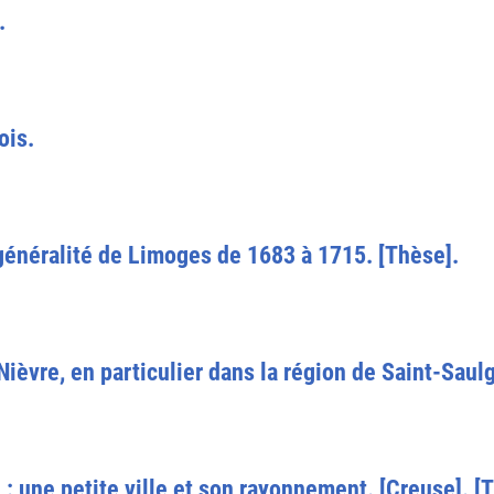
.
ois.
 généralité de Limoges de 1683 à 1715. [Thèse].
ièvre, en particulier dans la région de Saint-Saul
 : une petite ville et son rayonnement. [Creuse]. [