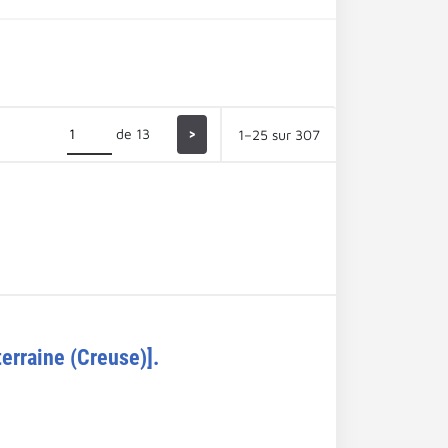
de 13
>
1–25 sur 307
terraine (Creuse)].