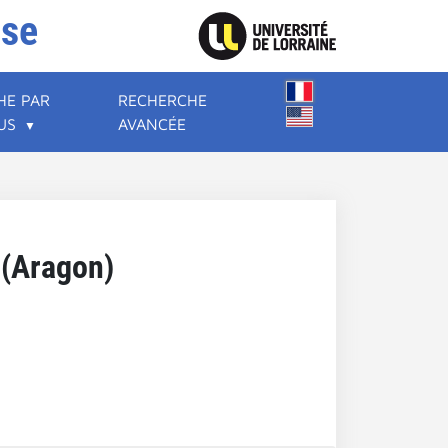
ise
HE PAR
RECHERCHE
US
AVANCÉE
a (Aragon)