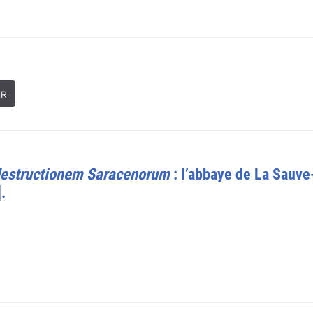
ER
 destructionem Saracenorum
: l’abbaye de La Sauve-
.