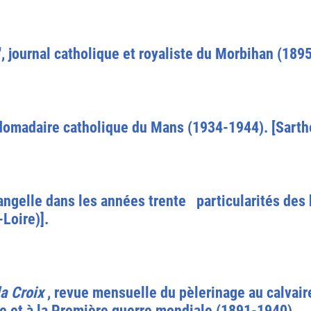
", journal catholique et royaliste du Morbihan (189
bdomadaire catholique du Mans (1934-1944). [Sarth
ngelle dans les années trente particularités des
Loire)].
la Croix
, revue mensuelle du pèlerinage au calvai
ue et à la Première guerre mondiale (1891-1940).