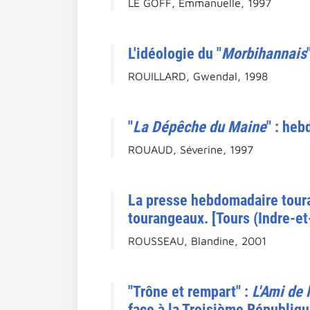
LE GOFF, Emmanuelle, 1997
L'idéologie du "
Morbihannais
ROUILLARD, Gwendal, 1998
"
La Dépêche du Maine
" : he
ROUAUD, Séverine, 1997
La presse hebdomadaire toura
tourangeaux. [Tours (Indre-et-
ROUSSEAU, Blandine, 2001
"Trône et rempart" :
L'Ami de 
face à la Troisième Républiq