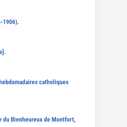
5-1906).
e].
 hebdomadaires catholiques
re du Bienheureux de Montfort,