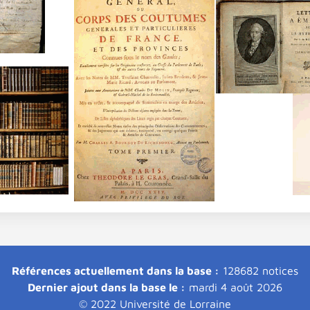
Références actuellement dans la base :
128682 notices
Dernier ajout dans la base le :
mardi 4 août 2026
© 2022 Université de Lorraine