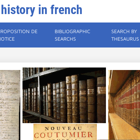
 history in french
PROPOSITION DE
BIBLIOGRAPHIC
SEARCH BY
NOTICE
SEARCHS
THESAURUS