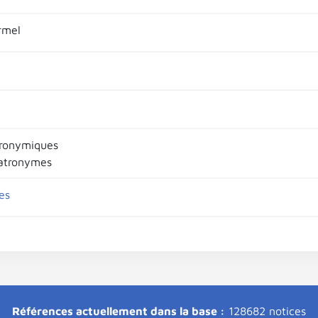
rmel
ronymiques
atronymes
es
Références actuellement dans la base :
128682 notices