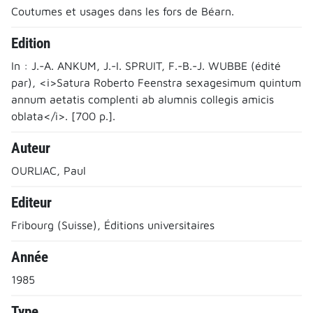
Coutumes et usages dans les fors de Béarn.
Edition
In : J.-A. ANKUM, J.-I. SPRUIT, F.-B.-J. WUBBE (édité
par), <i>Satura Roberto Feenstra sexagesimum quintum
annum aetatis complenti ab alumnis collegis amicis
oblata</i>. [700 p.].
Auteur
OURLIAC, Paul
Editeur
Fribourg (Suisse), Éditions universitaires
Année
1985
Type