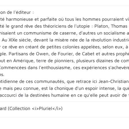
on de l'éditeur :
cité harmonieuse et parfaite où tous les hommes pourraient viv
été le grand rêve des théoriciens de l'utopie : Platon, Thoma
nisaient un communisme de caserne, d'autres un socialisme a
. Au XIXe siècle, devant la misère née de la révolution industr
er ce rêve en créant de petites colonies appelées, selon eux,
ple. Partisans de Owen, de Fourier, de Cabet et autres prophè
out en Amérique, terre de pionniers, plusieurs dizaines de 
 Commencées dans l'enthousiasme, ces expériences s'achevèren
ns.
otidienne de ces communautés, que retrace ici Jean-Christian 
 mais peu connue, est la chonique d'un espoir intense, la qu
raccourci de la destinées humaine en ce qu'elle peut avoir de 
ard (Collection <i>Pluriel</i>)