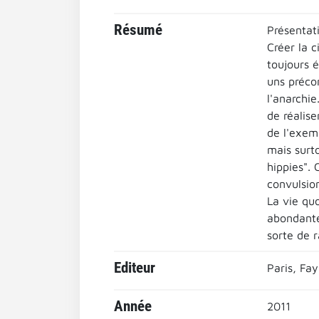
Résumé
Présentati
Créer la 
toujours 
uns préco
l'anarchie
de réalis
de l'exem
mais surt
hippies".
convulsio
La vie qu
abondante
sorte de 
Editeur
Paris, Fay
Année
2011