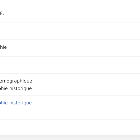
F.
hie
démographique
ie historique
ie historique