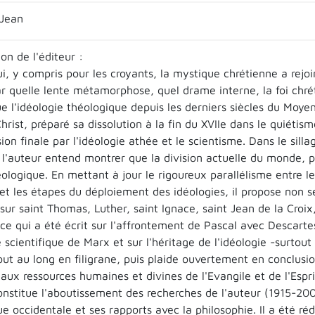
Jean
on de l'éditeur :
i, y compris pour les croyants, la mystique chrétienne a rejoin
ar quelle lente métamorphose, quel drame interne, la foi chrét
e l'idéologie théologique depuis les derniers siècles du Moye
hrist, préparé sa dissolution à la fin du XVIIe dans le quiétisme
ion finale par l'idéologie athée et le scientisme. Dans le sill
 l'auteur entend montrer que la division actuelle du monde, p
éologique. En mettant à jour le rigoureux parallélisme entre le
et les étapes du déploiement des idéologies, il propose non
sur saint Thomas, Luther, saint Ignace, saint Jean de la Croi
ce qui a été écrit sur l'affrontement de Pascal avec Descartes,
 scientifique de Marx et sur l'héritage de l'idéologie -surtout
ut au long en filigrane, puis plaide ouvertement en conclusio
ux ressources humaines et divines de l'Evangile et de l'Espri
onstitue l'aboutissement des recherches de l'auteur (1915-2000
e occidentale et ses rapports avec la philosophie. Il a été ré