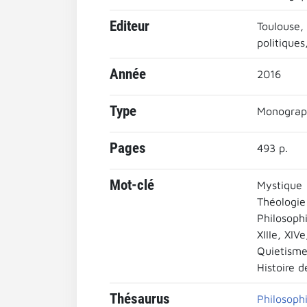
Editeur
Toulouse, 
politiques
Année
2016
Type
Monograp
Pages
493 p.
Mot-clé
Mystique
Théologie
Philosoph
XIIIe, XIV
Quietism
Histoire d
Thésaurus
Philosophi