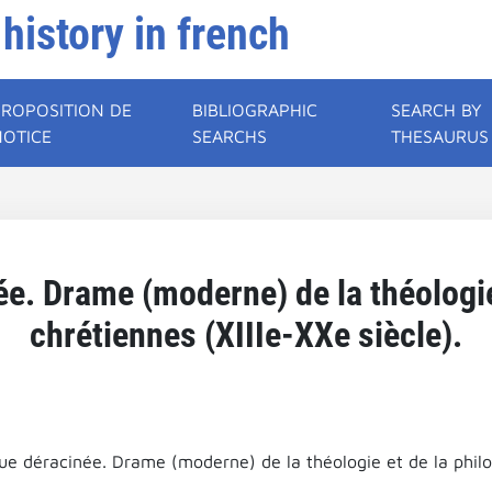
 history in french
PROPOSITION DE
BIBLIOGRAPHIC
SEARCH BY
NOTICE
SEARCHS
THESAURUS
e. Drame (moderne) de la théologie
chrétiennes (XIIIe-XXe siècle).
ue déracinée. Drame (moderne) de la théologie et de la philos