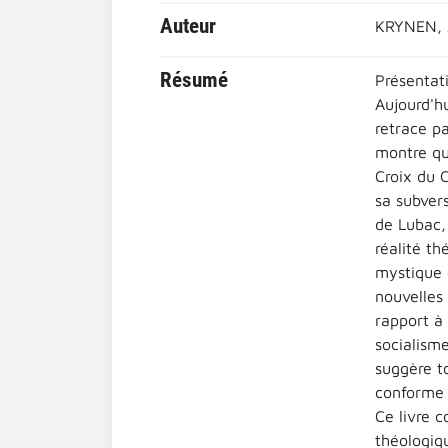
Auteur
KRYNEN, 
Résumé
Présentati
Aujourd'hu
retrace p
montre qu
Croix du C
sa subvers
de Lubac,
réalité th
mystique 
nouvelles 
rapport à 
socialisme
suggère to
conforme a
Ce livre c
théologiqu