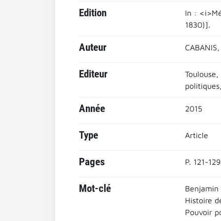
Edition
In : <i>M
1830)].
Auteur
CABANIS,
Editeur
Toulouse, 
politiques
Année
2015
Type
Article
Pages
P. 121-129
Mot-clé
Benjamin
Histoire d
Pouvoir po