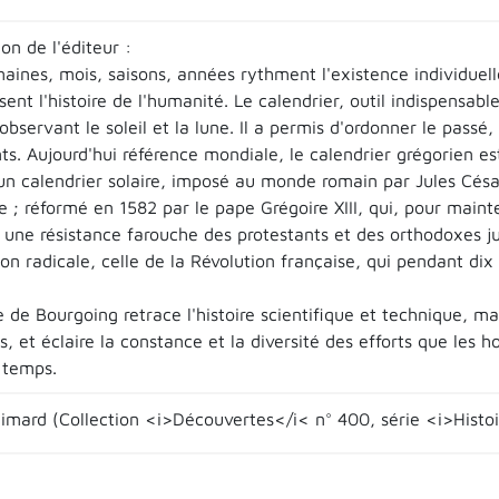
on de l'éditeur :
aines, mois, saisons, années rythment l'existence individuelle
ssent l'histoire de l'humanité. Le calendrier, outil indispensabl
observant le soleil et la lune. Il a permis d'ordonner le passé, 
s. Aujourd'hui référence mondiale, le calendrier grégorien es
 un calendrier solaire, imposé au monde romain par Jules César
; réformé en 1582 par le pape Grégoire XIII, qui, pour mainte
; une résistance farouche des protestants et des orthodoxes j
ion radicale, celle de la Révolution française, qui pendant di
 de Bourgoing retrace l'histoire scientifique et technique, mai
s, et éclaire la constance et la diversité des efforts que le
 temps.
llimard (Collection <i>Découvertes</i< n° 400, série <i>Histoi