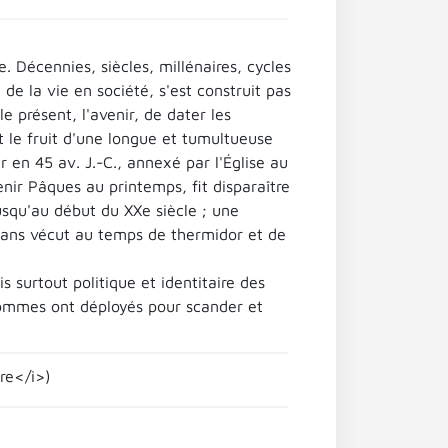
. Décennies, siècles, millénaires, cycles
e de la vie en société, s'est construit pas
le présent, l'avenir, de dater les
t le fruit d'une longue et tumultueuse
 en 45 av. J.-C., annexé par l'Église au
nir Pâques au printemps, fit disparaître
usqu'au début du XXe siècle ; une
x ans vécut au temps de thermidor et de
s surtout politique et identitaire des
s hommes ont déployés pour scander et
re</i>)