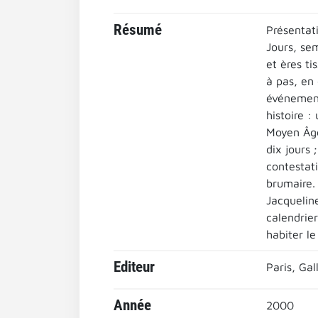
Résumé
Présentati
Jours, sem
et ères ti
à pas, en 
événement
histoire :
Moyen Âge 
dix jours 
contestat
brumaire.
Jacqueline
calendrier
habiter le
Editeur
Paris, Ga
Année
2000