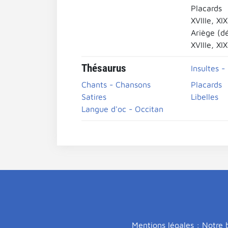
Placards
XVIIIe, XI
Ariège (d
XVIIIe, XI
Thésaurus
Insultes -
Chants - Chansons
Placards
Satires
Libelles
Langue d'oc - Occitan
Mentions légales : Notre b