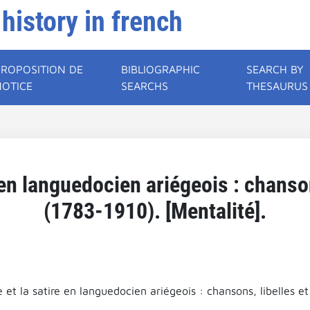
 history in french
PROPOSITION DE
BIBLIOGRAPHIC
SEARCH BY
NOTICE
SEARCHS
THESAURUS
e en languedocien ariégeois : chanso
(1783-1910). [Mentalité].
e et la satire en languedocien ariégeois : chansons, libelles e