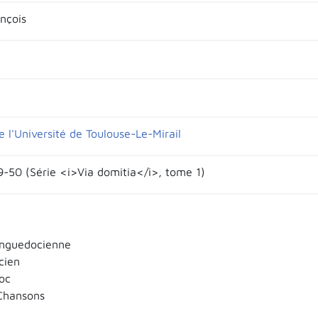
nçois
 l'Université de Toulouse-Le-Mirail
29-50 (Série <i>Via domitia</i>, tome 1)
anguedocienne
cien
oc
Chansons