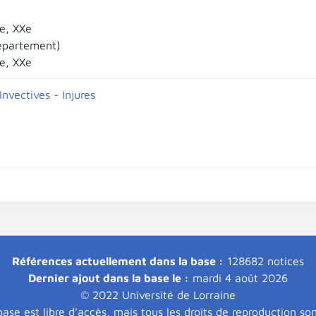
Xe, XXe
épartement)
Xe, XXe
 Invectives - Injures
Références actuellement dans la base :
128682 notices
Dernier ajout dans la base le :
mardi 4 août 2026
© 2022 Université de Lorraine
ase est libre d'accès, mais tous les droits de reproduction so