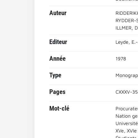
Auteur
RIDDERIK
RYDDER-S
ILLMER, D
Editeur
Leyde, E.-J
Année
1978
Type
Monograp
Pages
CXXXV-35
Mot-clé
Procurate
Nation g
Universit
XVe, XVIe