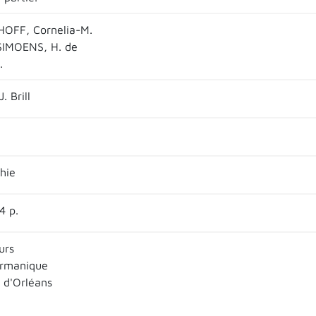
HOFF, Cornelia-M.
IMOENS, H. de
.
. Brill
hie
4 p.
urs
ermanique
é d'Orléans