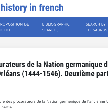
 history in french
PROPOSITION DE
BIBLIOGRAPHIC
SEARCH BY
NOTICE
SEARCHS
THESAURUS
urateurs de la Nation germanique d
Orléans (1444-1546). Deuxième part
ivre des procurateurs de la Nation germanique de l'ancienne U
partie.