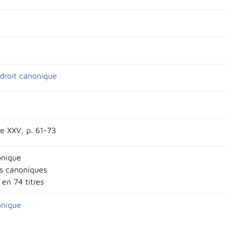
droit canonique
e XXV, p. 61-73
onique
ns canoniques
 en 74 titres
onique