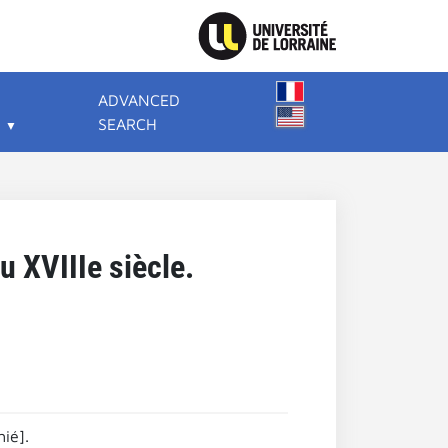
ADVANCED
SEARCH
u XVIIIe siècle.
ié].