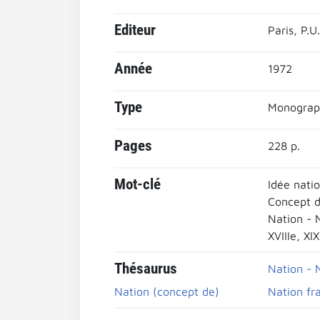
Editeur
Paris, P.U
Année
1972
Type
Monograp
Pages
228 p.
Mot-clé
Idée nati
Concept d
Nation - 
XVIIIe, XI
Thésaurus
Nation - N
Nation (concept de)
Nation fr