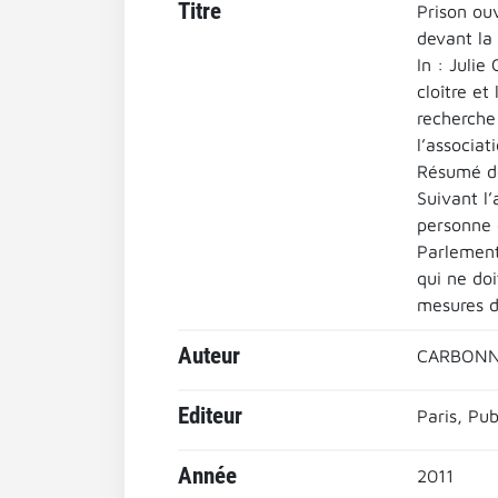
Titre
Prison ouv
devant la
In : Julie
cloître et
recherche
l’associa
Résumé de 
Suivant l’
personne d
Parlement
qui ne doi
mesures d
Auteur
CARBONNI
Editeur
Paris, Pu
Année
2011