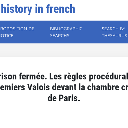
 history in french
PROPOSITION DE
BIBLIOGRAPHIC
SEARCH BY
NOTICE
SEARCHS
THESAURUS
rison fermée. Les règles procédural
remiers Valois devant la chambre c
de Paris.