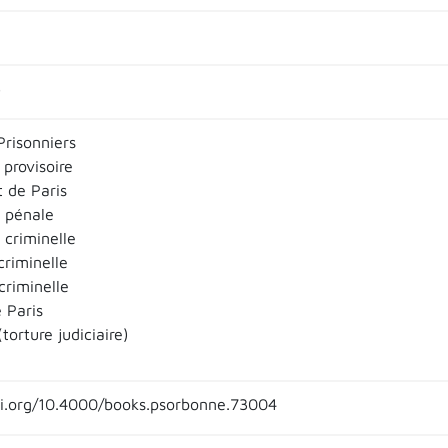
5
Prisonniers
provisoire
 de Paris
 pénale
 criminelle
riminelle
criminelle
 Paris
torture judiciaire)
oi.org/10.4000/books.psorbonne.73004