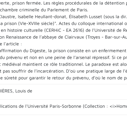
erte, prison fermée. Les règles procédurales de la détention 
 chambre criminelle du Parlement de Paris.
 Claustre, Isabelle Heullant-donat, Élisabeth Lusset (sous la d
 la prison (VIe-XVIIIe siècle)". Actes du colloque international
 en histoire culturelle (CERHiC - EA 2616) de l’Université d
tion Renaissance de l’abbaye de Clairvaux (Troyes - Bar-sur-A
l'article :
affirmation du Digeste, la prison consiste en un enfermement 
u prévenu et non en une peine de l’arsenal répressif. Si ce p
 médiéval maintient ce rôle traditionnel. Le paradoxe est al
t pas souffrir de l’incarcération. D’où une pratique large de
e sûreté pour garantir le retour du prévenu, d’où le nom de p
ÈRES, Louis de
blications de l'Université Paris-Sorbonne (Collection : <i>Ho