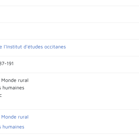
 l'Institut d'études occitanes
87-191
 Monde rural
s humaines
c
 Monde rural
s humaines