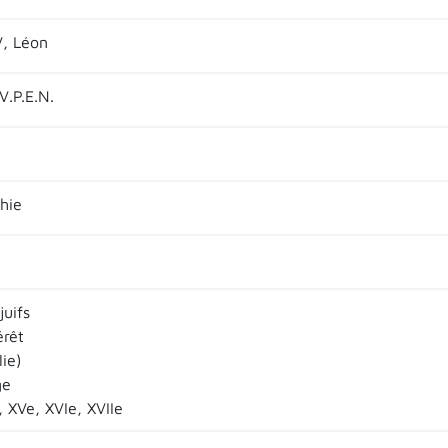
, Léon
.V.P.E.N.
hie
juifs
érêt
ie)
ge
e, XVe, XVIe, XVIIe