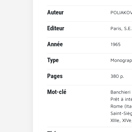
Auteur
POLIAKOV
Editeur
Paris, S.E
Année
1965
Type
Monograp
Pages
380 p.
Mot-clé
Banchieri 
Prêt à int
Rome (Ital
Saint-Siè
XIIIe, XIV