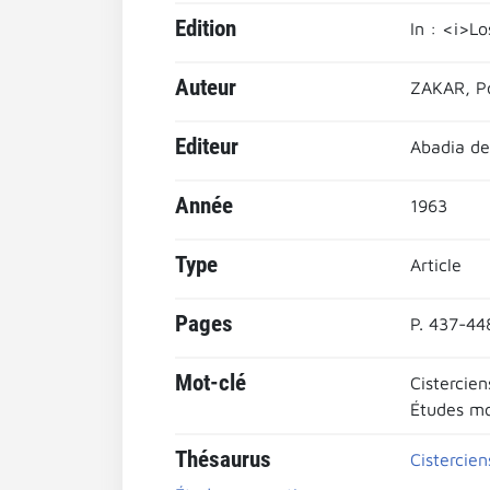
Edition
In : <i>Lo
Auteur
ZAKAR, P
Editeur
Abadia de
Année
1963
Type
Article
Pages
P. 437-44
Mot-clé
Cistercien
Études mo
Thésaurus
Cistercien