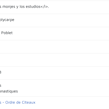
s monjes y los estudios</i>.
olycarpe
 Poblet
8
s
nastiques
s - Ordre de Cîteaux