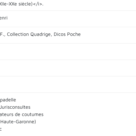
XIIe-XXe siècle)</i>.
enri
.F., Collection Quadrige, Dicos Poche
padelle
 Jurisconsultes
teurs de coutumes
(Haute-Garonne)
c