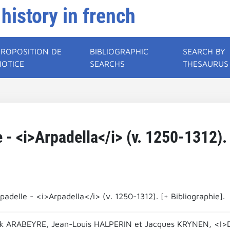
 history in french
PROPOSITION DE
BIBLIOGRAPHIC
SEARCH BY
NOTICE
SEARCHS
THESAURUS
- <i>Arpadella</i> (v. 1250-1312). 
adelle - <i>Arpadella</i> (v. 1250-1312). [+ Bibliographie].
ick ARABEYRE, Jean-Louis HALPERIN et Jacques KRYNEN, <I>Dic