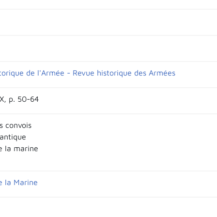
torique de l'Armée - Revue historique des Armées
IX, p. 50-64
s convois
antique
e la marine
e la Marine