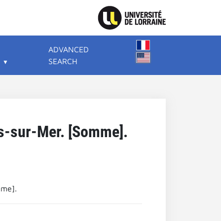
ADVANCED
SEARCH
es-sur-Mer. [Somme].
mme].