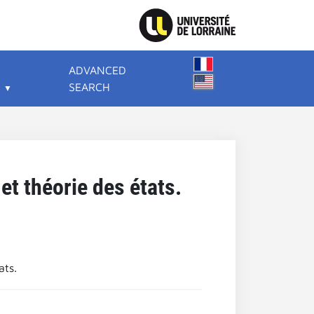
ADVANCED
SEARCH
t théorie des états.
ats.