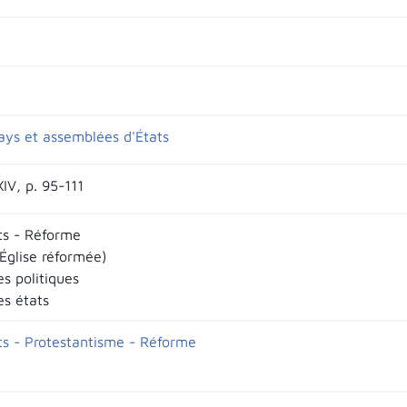
ays et assemblées d'États
XIV, p. 95-111
ts - Réforme
Église réformée)
s politiques
es états
ts - Protestantisme - Réforme