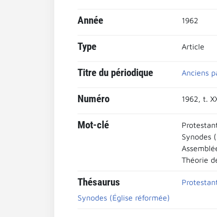
Année
1962
Type
Article
Titre du périodique
Anciens p
Numéro
1962, t. X
Mot-clé
Protestan
Synodes (
Assemblée
Théorie d
Thésaurus
Protestan
Synodes (Église réformée)