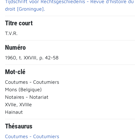
Tijdschrift voor Rechtsgeschiedenis - Revue d'histoire du
droit [Groningue].
Titre court
T.V.R.
Numéro
1960, t. XXVIII, p. 42-58
Mot-clé
Coutumes - Coutumiers
Mons (Belgique)
Notaires - Notariat
XVIIe, XVIIIe
Hainaut
Thésaurus
Coutumes - Coutumiers